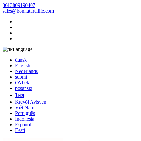
8613809190407
sales@bonnaturallife.com
Language
dansk
English
Nederlands
suomi
O'zbek
bosanski
ไทย
Kreyòl Ayisyen
Việt Nam
Português
Indonesia
Español
Eesti