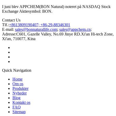
I juni blev APPCHEM(BON Natural) noteret på NASDAQ Stock
Exchange Aktiesymbol: BON.
Contact Us
Tlf.:
+8613809190407; +86-29-88346301
E-mail:
sales@bonnaturallife.com
;
sales@appchem.cn
;
Adresse:
C601, Gazelle Valley, No.69 Jinye RD.Xi'an Hi-tech Zone,
Xi'an, 710077, Kina
Quick Navigation
Home
Om os
Produkter
Nyheder
Blog
Kontakt os
FAQ
Sitemap