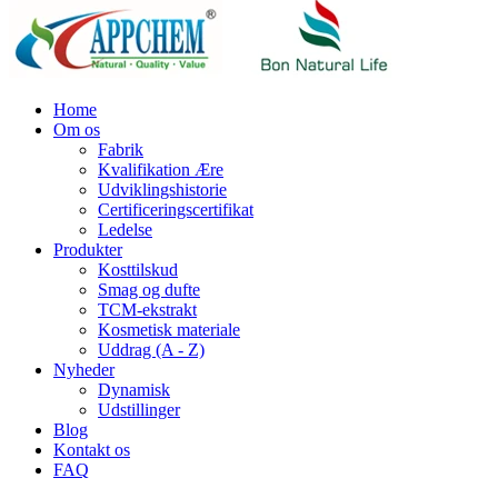
Home
Om os
Fabrik
Kvalifikation Ære
Udviklingshistorie
Certificeringscertifikat
Ledelse
Produkter
Kosttilskud
Smag og dufte
TCM-ekstrakt
Kosmetisk materiale
Uddrag (A - Z)
Nyheder
Dynamisk
Udstillinger
Blog
Kontakt os
FAQ